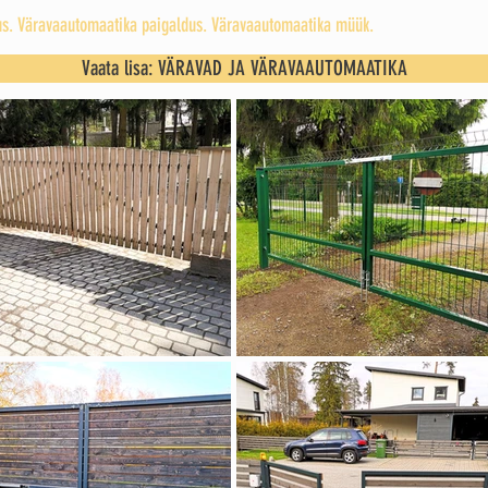
dus. Väravaautomaatika paigaldus. Väravaautomaatika müük.
Vaata lisa: VÄRAVAD JA VÄRAVAAUTOMAATIKA