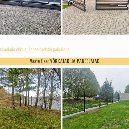
eelaedade ehitus. Paneelaedade paigaldus.
Vaata lisa: VÕRKAIAD JA PANEELAIAD