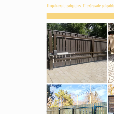
Liugväravate paigaldus. Tiibväravate paigal