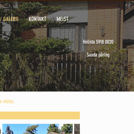
/ GALERII
KONTAKT
MEIST
Helista 5918 0020
Saada päring
de ehitus.