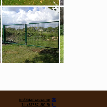
​info@aiad-varavad.ee
Tel:+372 591 800 20