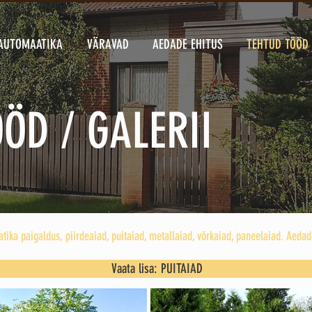
AUTOMAATIKA
VÄRAVAD
AEDADE EHITUS
TEHTUD TÖÖD 
ÖD / GALERII
tika paigaldus, piirdeaiad, puitaiad, metallaiad, võrkaiad, paneelaiad. Aeda
Vaata lisa: PUITAIAD